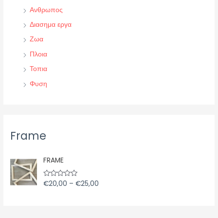
Ανθρωπος
Διασημα εργα
Ζωα
Πλοια
Τοπια
Φυση
Frame
P
FRAME
r
i
€
20,00
–
€
25,00
R
c
a
e
t
e
r
d
a
0