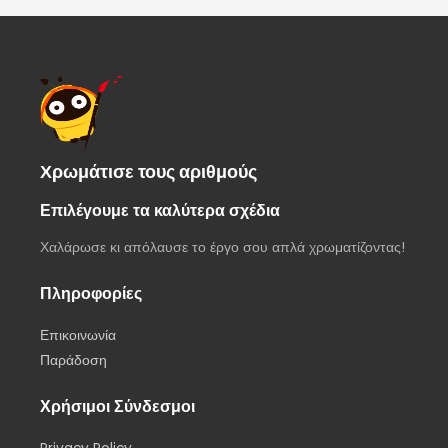
o
n
u
g
t
o
e
f
:
5
€
2
0
,
Χρωμάτισε τους αριθμούς
0
0
Επιλέγουμε τα καλύτερα σχέδια
t
h
Χαλάρωσε κι απόλαυσε το έργο σου απλά χρωματίζοντας!
r
o
u
Πληροφορίες
g
h
Επικοινωνία
€
Παράδοση
2
5
Χρήσιμοι Σύνδεσμοι
,
0