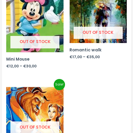
through
through
€30,00
€35,00
OUT OF STOCK
OUT OF STOCK
Romantic walk
€
17,00
–
€
35,00
Mini Mouse
€
12,00
–
€
30,00
Price
Sale!
range:
€12,00
through
€35,00
OUT OF STOCK